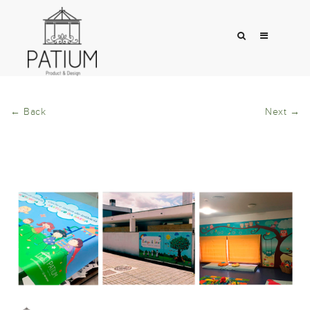
← Back
Next →