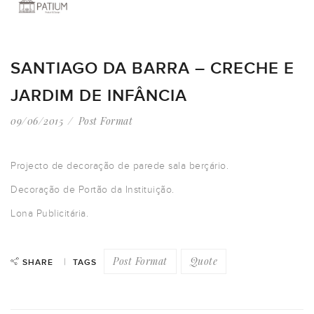
SANTIAGO DA BARRA – CRECHE E
JARDIM DE INFÂNCIA
09/06/2015
Post Format
Projecto de decoração de parede sala berçário.
Decoração de Portão da Instituição.
Lona Publicitária.
Post Format
Quote
SHARE
TAGS